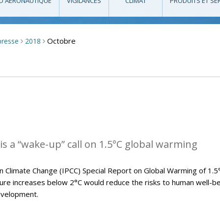
O AÉRONAUTIQUE
VIGILANCES
CLIMAT
PRODUITS ET SE
Octobre
presse
2018
>
>
is a “wake-up” call on 1.5°C global warming
 Climate Change (IPCC) Special Report on Global Warming of 1.5
e increases below 2°C would reduce the risks to human well-be
evelopment.