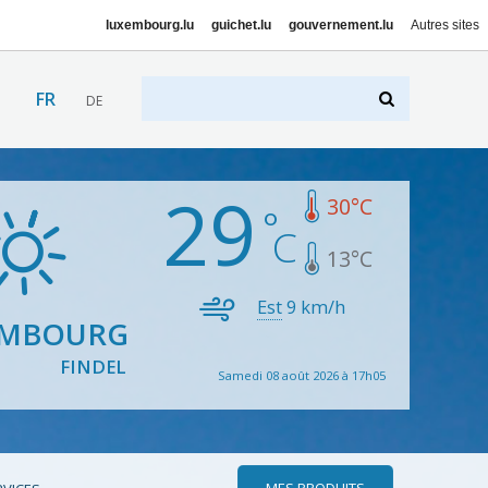
luxembourg.lu
guichet.lu
gouvernement.lu
Autres sites
FR
DE
29
30
°C
13
°C
Est
9
km/h
EMBOURG
FINDEL
Samedi 08 août 2026 à 17h05
MES PRODUITS