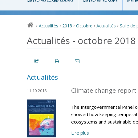
MÉTÉO AU LUXEMBOURG
MÉTÉO EN EUROPE
MÉTÉ
Actualités
2018
Octobre
Actualités
Salle de 
>
>
>
>
>
Actualités - octobre 2018
Actualités
Climate change report 
11-10-2018
The Intergovernmental Panel on
showed how keeping temperatur
ecosystems and sustainable d
Lire plus