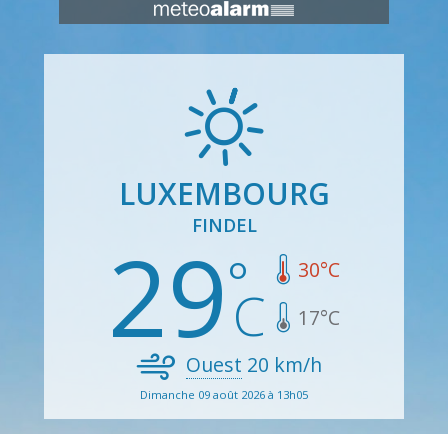
LUXEMBOURG
FINDEL
29
30
°C
17
°C
Ouest
20
km/h
Dimanche 09 août 2026 à 13h05