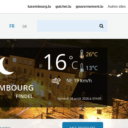
luxembourg.lu
guichet.lu
gouvernement.lu
Autres sites
FR
DE
16
26
°C
13
°C
NE
19
km/h
EMBOURG
FINDEL
Samedi 08 août 2026 à 01h05
MES PRODUITS