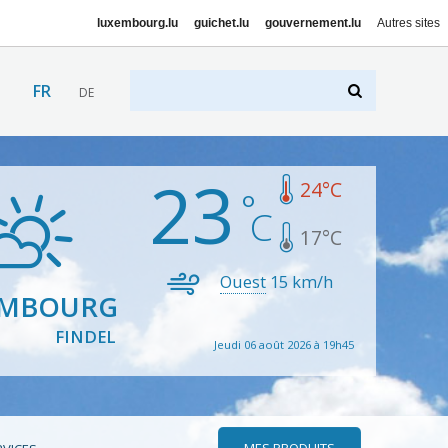
luxembourg.lu
guichet.lu
gouvernement.lu
Autres sites
FR
DE
23
24
°C
17
°C
Ouest
15
km/h
EMBOURG
FINDEL
Jeudi 06 août 2026 à 19h45
MES PRODUITS