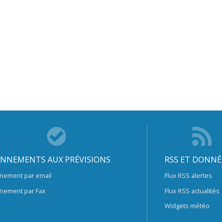
NNEMENTS AUX PRÉVISIONS
RSS ET DONNÉ
nement par email
Flux RSS alertes
nement par Fax
Flux RSS actualités
Widgets météo