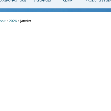
O AÉRONAUTIQUE
VIGILANCES
CLIMAT
PRODUITS ET SE
Janvier
esse
2026
>
>