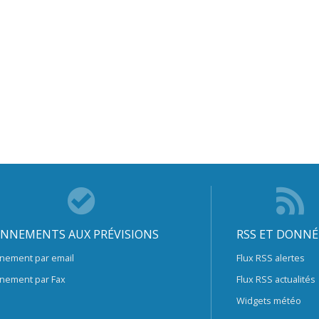
NNEMENTS AUX PRÉVISIONS
RSS ET DONNÉ
nement par email
Flux RSS alertes
nement par Fax
Flux RSS actualités
Widgets météo