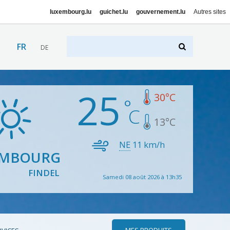
luxembourg.lu
guichet.lu
gouvernement.lu
Autres sites
FR
DE
25
30
°C
13
°C
NE
11
km/h
EMBOURG
FINDEL
Samedi 08 août 2026 à 13h35
MES PRODUITS