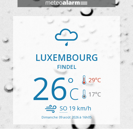
LUXEMBOURG
FINDEL
26
29
°C
17
°C
SO
19
km/h
Dimanche 09 août 2026 à 16h05