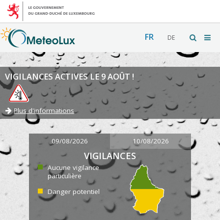
FR
DE
VIGILANCES ACTIVES LE 9 AOÛT !
Plus d'informations
09/08/2026
10/08/2026
VIGILANCES
Aucune vigilance
particulière
Danger potentiel