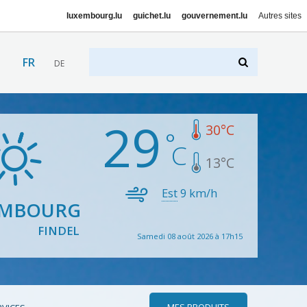
luxembourg.lu
guichet.lu
gouvernement.lu
Autres sites
FR
DE
29
30
°C
13
°C
Est
9
km/h
EMBOURG
FINDEL
Samedi 08 août 2026 à 17h15
MES PRODUITS