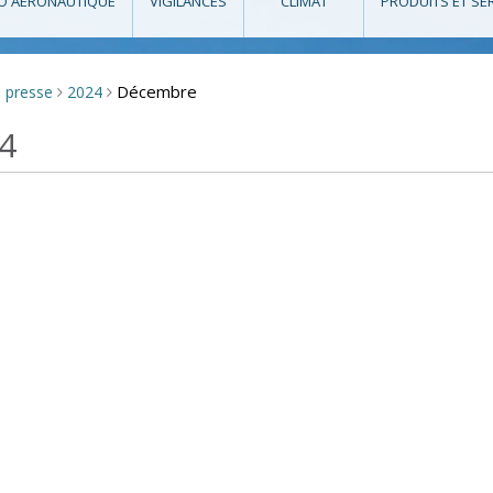
O AÉRONAUTIQUE
VIGILANCES
CLIMAT
PRODUITS ET SE
Décembre
e presse
2024
>
>
4