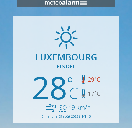
LUXEMBOURG
FINDEL
28
29
°C
17
°C
SO
19
km/h
Dimanche 09 août 2026 à 14h15