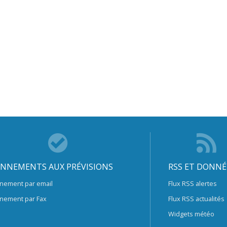
NNEMENTS AUX PRÉVISIONS
RSS ET DONNÉ
nement par email
Flux RSS alertes
nement par Fax
Flux RSS actualités
Widgets météo