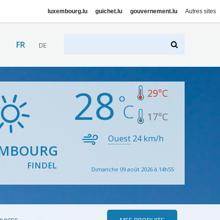
luxembourg.lu
guichet.lu
gouvernement.lu
Autres sites
FR
DE
28
29
°C
17
°C
Ouest
24
km/h
EMBOURG
FINDEL
Dimanche 09 août 2026 à 14h55
MES PRODUITS