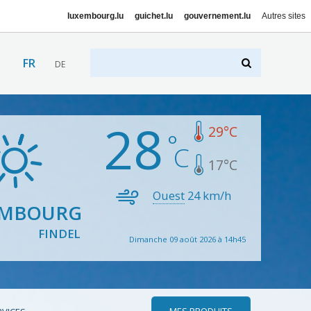
luxembourg.lu
guichet.lu
gouvernement.lu
Autres sites
FR
DE
28
29
°C
17
°C
Ouest
24
km/h
EMBOURG
FINDEL
Dimanche 09 août 2026 à 14h45
MES PRODUITS