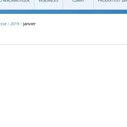
O AÉRONAUTIQUE
VIGILANCES
CLIMAT
PRODUITS ET SE
Janvier
esse
2019
>
>