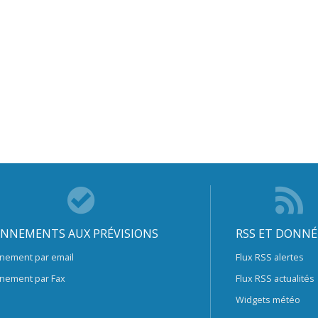
NNEMENTS AUX PRÉVISIONS
RSS ET DONNÉ
nement par email
Flux RSS alertes
nement par Fax
Flux RSS actualités
Widgets météo