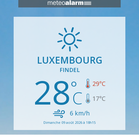
LUXEMBOURG
FINDEL
28
29
°C
17
°C
6
km/h
Dimanche 09 août 2026 à 18h15