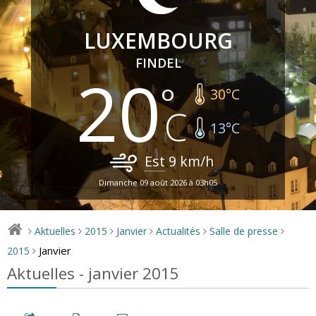
LUXEMBOURG
FINDEL
20
30
°C
13
°C
Est
9
km/h
Dimanche 09 août 2026 à 03h05
Aktuelles
2015
Janvier
Actualités
Salle de presse
>
>
>
>
>
>
Janvier
2015
>
Aktuelles - janvier 2015