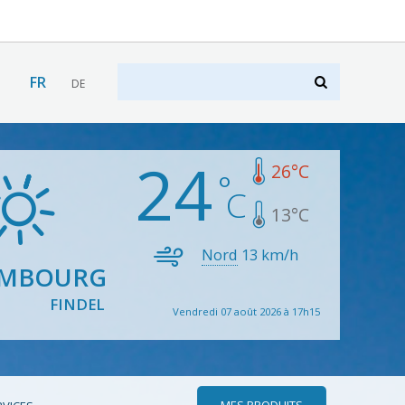
FR
DE
24
26
°C
13
°C
Nord
13
km/h
EMBOURG
FINDEL
Vendredi 07 août 2026 à 17h15
MES PRODUITS