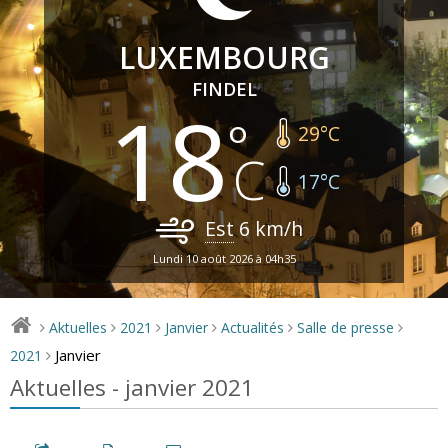
LUXEMBOURG
FINDEL
18
29
°C
17
°C
Est
6
km/h
Lundi 10 août 2026 à 04h35
Aktuelles
2021
Janvier
Actualités
Salle de presse
>
>
>
>
>
>
Janvier
2021
>
Aktuelles - janvier 2021