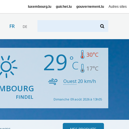
luxembourg.lu
guichet.lu
gouvernement.lu
Autres sites
FR
DE
29
30
°C
17
°C
Ouest
20
km/h
EMBOURG
FINDEL
Dimanche 09 août 2026 à 13h05
MES PRODUITS