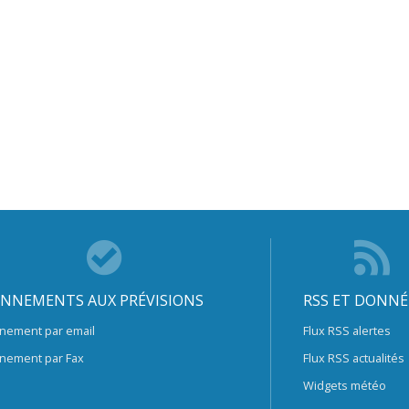
NNEMENTS AUX PRÉVISIONS
RSS ET DONNÉ
nement par email
Flux RSS alertes
nement par Fax
Flux RSS actualités
Widgets météo