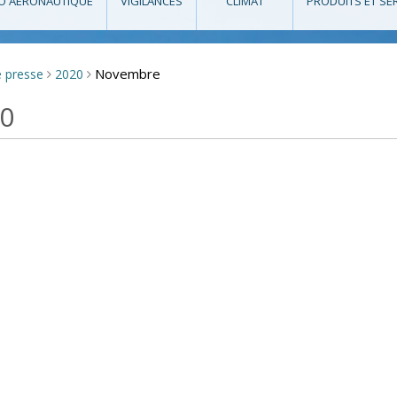
O AÉRONAUTIQUE
VIGILANCES
CLIMAT
PRODUITS ET SE
Novembre
e presse
2020
>
>
20