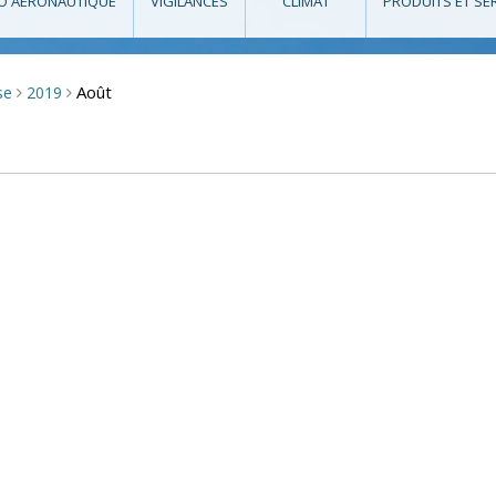
O AÉRONAUTIQUE
VIGILANCES
CLIMAT
PRODUITS ET SE
Août
se
2019
>
>