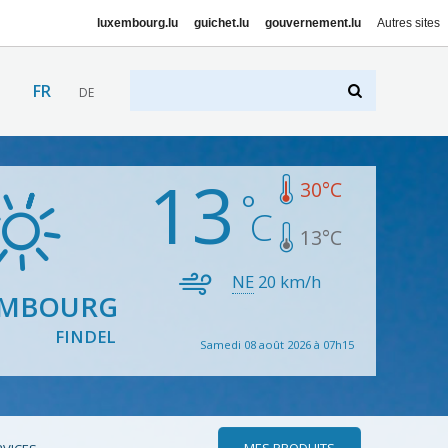
luxembourg.lu
guichet.lu
gouvernement.lu
Autres sites
FR
DE
13
30
°C
13
°C
NE
20
km/h
EMBOURG
FINDEL
Samedi 08 août 2026 à 07h15
MES PRODUITS