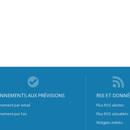
NNEMENTS AUX PRÉVISIONS
RSS ET DONNÉ
nement par email
Flux RSS alertes
nement par Fax
Flux RSS actualités
Widgets météo