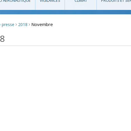
O AÉRONAUTIQUE
VIGILANCES
CLIMAT
PRODUITS ET SE
Novembre
e presse
2018
>
>
18