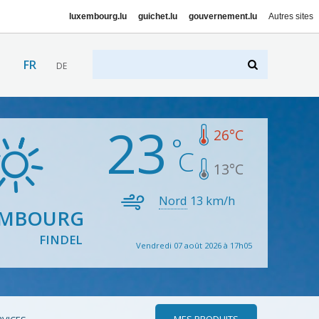
luxembourg.lu
guichet.lu
gouvernement.lu
Autres sites
FR
DE
23
26
°C
13
°C
Nord
13
km/h
EMBOURG
FINDEL
Vendredi 07 août 2026 à 17h05
MES PRODUITS