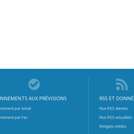
NNEMENTS AUX PRÉVISIONS
RSS ET DONNÉ
nement par email
Flux RSS alertes
nement par Fax
Flux RSS actualités
Widgets météo