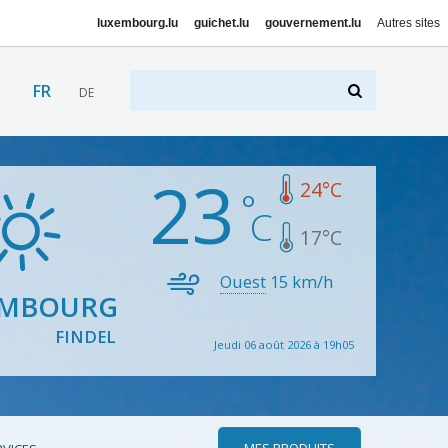
luxembourg.lu
guichet.lu
gouvernement.lu
Autres sites
FR
DE
23
24
°C
17
°C
Ouest
15
km/h
EMBOURG
FINDEL
Jeudi 06 août 2026 à 19h05
MES PRODUITS