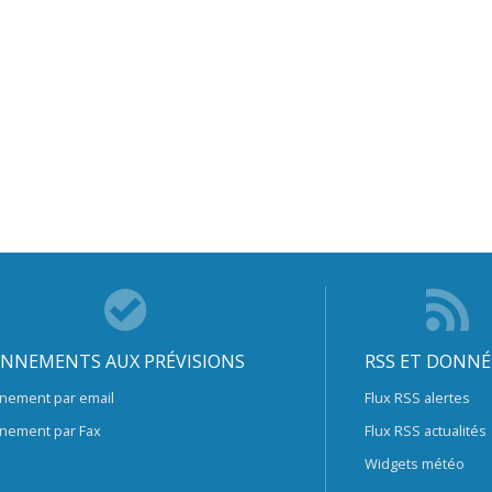
NNEMENTS AUX PRÉVISIONS
RSS ET DONNÉ
nement par email
Flux RSS alertes
nement par Fax
Flux RSS actualités
Widgets météo