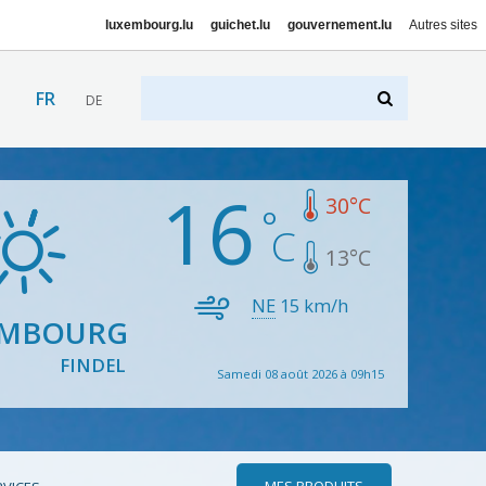
luxembourg.lu
guichet.lu
gouvernement.lu
Autres sites
FR
DE
16
30
°C
13
°C
NE
15
km/h
EMBOURG
FINDEL
Samedi 08 août 2026 à 09h15
MES PRODUITS