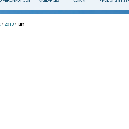
O AÉRONAUTIQUE
VIGILANCES
CLIMAT
PRODUITS ET SE
Juin
e
2018
>
>