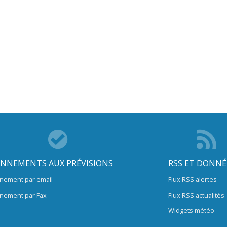
NNEMENTS AUX PRÉVISIONS
RSS ET DONNÉ
nement par email
Flux RSS alertes
nement par Fax
Flux RSS actualités
Widgets météo