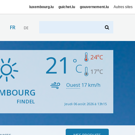
luxembourg.lu
guichet.lu
gouvernement.lu
Autres sites
FR
DE
21
24
°C
17
°C
Ouest
17
km/h
EMBOURG
FINDEL
Jeudi 06 août 2026 à 13h15
MES PRODUITS