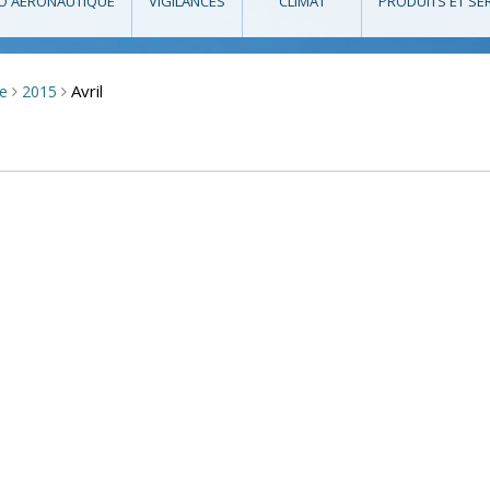
O AÉRONAUTIQUE
VIGILANCES
CLIMAT
PRODUITS ET SE
Avril
se
2015
>
>