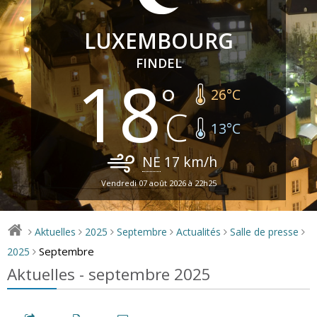
LUXEMBOURG
FINDEL
18
26
°C
13
°C
NE
17
km/h
Vendredi 07 août 2026 à 22h25
Aktuelles
2025
Septembre
Actualités
Salle de presse
>
>
>
>
>
>
Septembre
2025
>
Aktuelles - septembre 2025