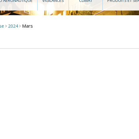
O AÉRONAUTIQUE
VIGILANCES
CLIMAT
PRODUITS ET SE
Mars
sse
2024
>
>