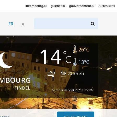
luxembourg.lu
guichet.lu
gouvernement.lu
Autres sites
FR
DE
14
26
°C
13
°C
NE
20
km/h
EMBOURG
FINDEL
Samedi 08 août 2026 à 05h06
MES PRODUITS