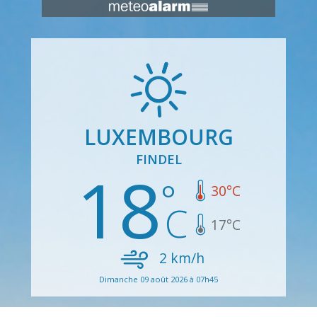
LUXEMBOURG
FINDEL
18
30
°C
17
°C
2
km/h
Dimanche 09 août 2026 à 07h45