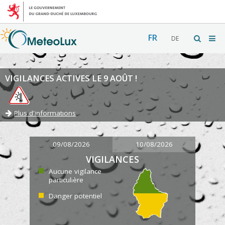
FR
DE
VIGILANCES ACTIVES LE 9 AOÛT !
Plus d'informations
09/08/2026
10/08/2026
VIGILANCES
Aucune vigilance
particulière
Danger potentiel