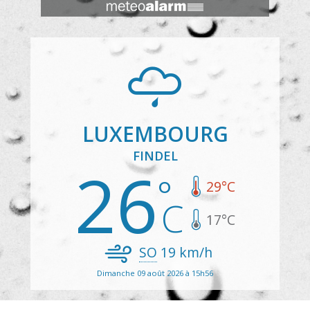
LUXEMBOURG
FINDEL
26
29
°C
17
°C
SO
19
km/h
Dimanche 09 août 2026 à 15h56