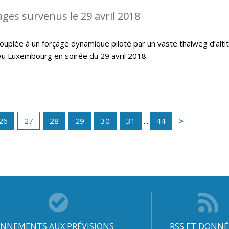
ages survenus le 29 avril 2018
ouplée à un forçage dynamique piloté par un vaste thalweg d’alti
au Luxembourg en soirée du 29 avril 2018.
26
27
28
29
30
31
...
44
NNEMENTS AUX PRÉVISIONS
RSS ET DONNÉ