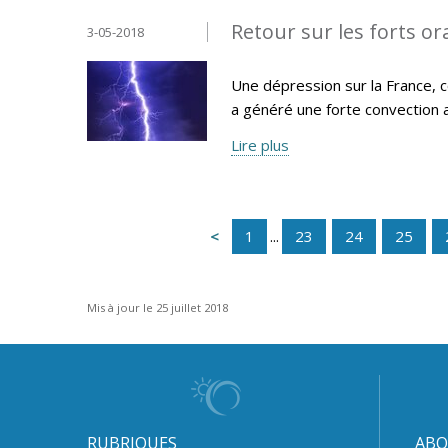
Retour sur les forts or
3-05-2018
Une dépression sur la France, c
a généré une forte convection 
Lire plus
1
...
23
24
25
Mis à jour le 25 juillet 2018
RUBRIQUES
ABO