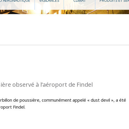
O AÉRONAUTIQUE
VIGILANCES
CLIMAT
PRODUITS ET SE
ière observé à l’aéroport de Findel
ourbillon de poussière, communément appelé « dust devil », a été
oport Findel.