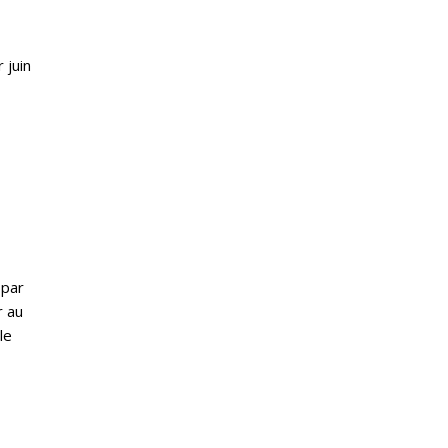
 juin
 par
r au
le