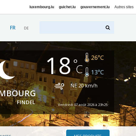
luxembourg.lu
guichet.lu
gouvernement.lu
Autres sites
FR
DE
18
26
°C
13
°C
NE
20
km/h
EMBOURG
FINDEL
Vendredi 07 août 2026 à 23h25
MES PRODUITS