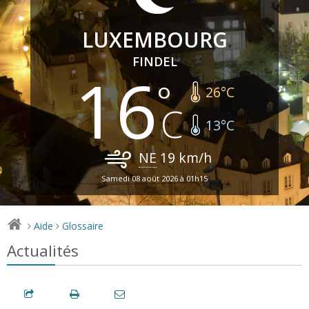
LUXEMBOURG
FINDEL
16
26
°C
13
°C
NE
19
km/h
Samedi 08 août 2026 à 01h15
Aide
Glossaire
>
>
Actualités