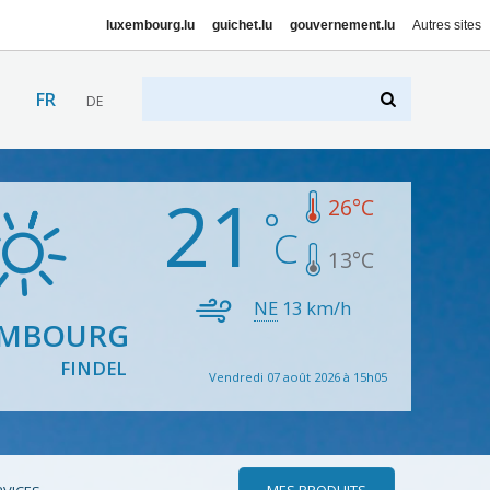
luxembourg.lu
guichet.lu
gouvernement.lu
Autres sites
FR
DE
21
26
°C
13
°C
NE
13
km/h
EMBOURG
FINDEL
Vendredi 07 août 2026 à 15h05
MES PRODUITS