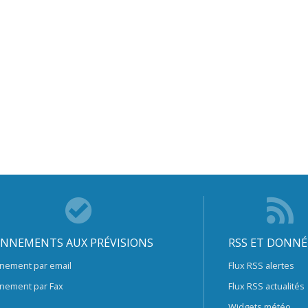
NNEMENTS AUX PRÉVISIONS
RSS ET DONNÉ
nement par email
Flux RSS alertes
nement par Fax
Flux RSS actualités
Widgets météo