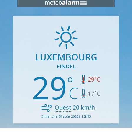
LUXEMBOURG
FINDEL
29
29
°C
17
°C
Ouest
20
km/h
Dimanche 09 août 2026 à 13h55