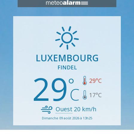
LUXEMBOURG
FINDEL
29
29
°C
17
°C
Ouest
20
km/h
Dimanche 09 août 2026 à 13h25