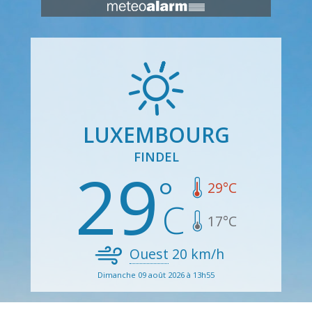
LUXEMBOURG
FINDEL
29
29
°C
17
°C
Ouest
20
km/h
Dimanche 09 août 2026 à 13h55