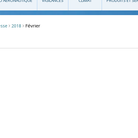
O AÉRONAUTIQUE
VIGILANCES
CLIMAT
PRODUITS ET SE
Février
esse
2018
>
>