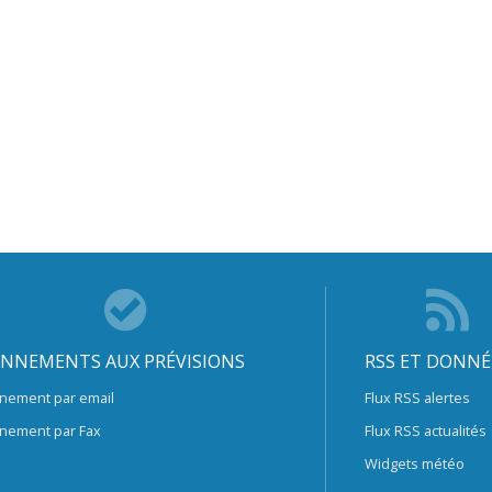
NNEMENTS AUX PRÉVISIONS
RSS ET DONNÉ
nement par email
Flux RSS alertes
nement par Fax
Flux RSS actualités
Widgets météo