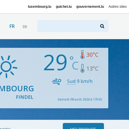
luxembourg.lu
guichet.lu
gouvernement.lu
Autres sites
FR
DE
29
30
°C
13
°C
Sud
9
km/h
EMBOURG
FINDEL
Samedi 08 août 2026 à 17h55
MES PRODUITS