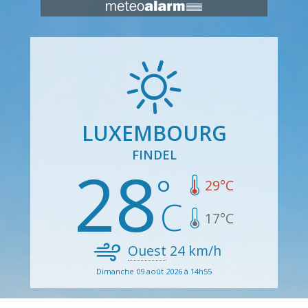
LUXEMBOURG
FINDEL
28
29
°C
17
°C
Ouest
24
km/h
Dimanche 09 août 2026 à 14h55