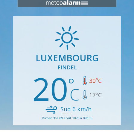
LUXEMBOURG
FINDEL
20
30
°C
17
°C
Sud
6
km/h
Dimanche 09 août 2026 à 08h05