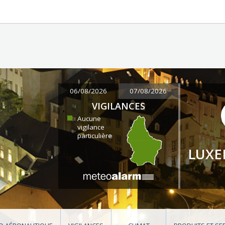
06/08/2026
07/08/2026
VIGILANCES
Aucune
vigilance
particulière
LUX