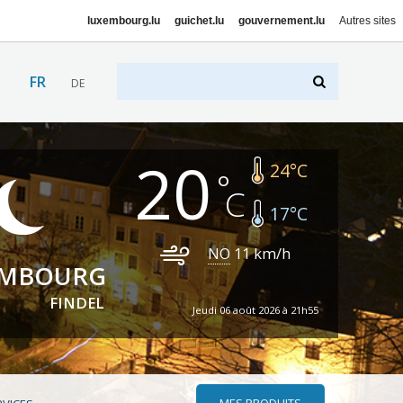
luxembourg.lu
guichet.lu
gouvernement.lu
Autres sites
FR
DE
20
24
°C
17
°C
NO
11
km/h
EMBOURG
FINDEL
Jeudi 06 août 2026 à 21h55
MES PRODUITS