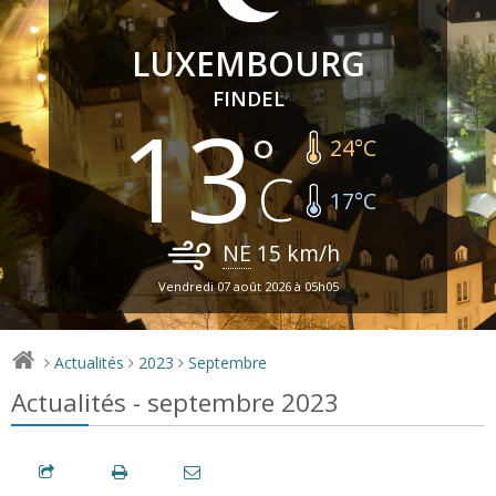
LUXEMBOURG
FINDEL
13
24
°C
17
°C
NE
15
km/h
Vendredi 07 août 2026 à 05h05
Actualités
2023
Septembre
>
>
>
Actualités - septembre 2023