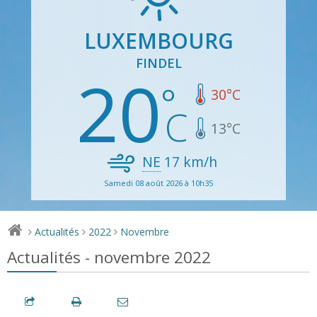
LUXEMBOURG
FINDEL
20
30
°C
13
°C
NE
17
km/h
Samedi 08 août 2026 à 10h35
Actualités
2022
Novembre
>
>
>
Actualités - novembre 2022