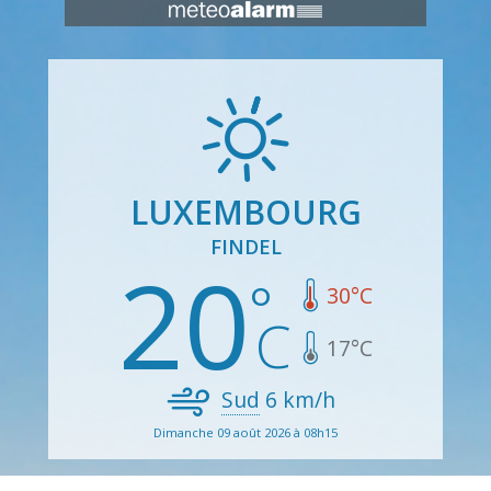
LUXEMBOURG
FINDEL
20
30
°C
17
°C
Sud
6
km/h
Dimanche 09 août 2026 à 08h15