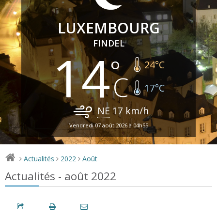
LUXEMBOURG
FINDEL
14
24
°C
17
°C
NE
17
km/h
Vendredi 07 août 2026 à 04h55
Actualités
2022
Août
>
>
>
Actualités - août 2022