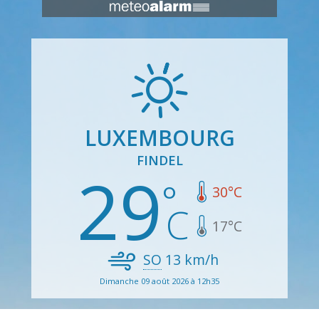
LUXEMBOURG
FINDEL
29
30
°C
17
°C
SO
13
km/h
Dimanche 09 août 2026 à 12h35