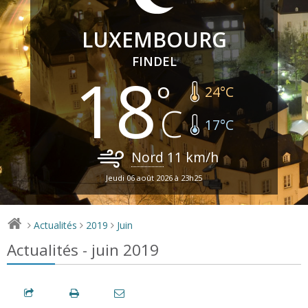
LUXEMBOURG
FINDEL
18
24
°C
17
°C
Nord
11
km/h
Jeudi 06 août 2026 à 23h25
Actualités
2019
Juin
>
>
>
Actualités - juin 2019