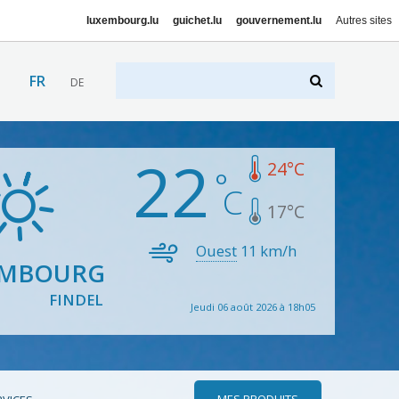
luxembourg.lu
guichet.lu
gouvernement.lu
Autres sites
FR
DE
22
24
°C
17
°C
Ouest
11
km/h
EMBOURG
FINDEL
Jeudi 06 août 2026 à 18h05
MES PRODUITS