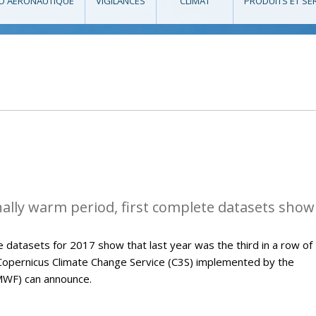
O AÉRONAUTIQUE
VIGILANCES
CLIMAT
PRODUITS ET SE
ally warm period, first complete datasets show
 datasets for 2017 show that last year was the third in a row of
Copernicus Climate Change Service (C3S) implemented by the
WF) can announce.