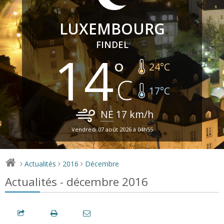
LUXEMBOURG
FINDEL
14
24
°C
17
°C
NE
17
km/h
Vendredi 07 août 2026 à 04h55
Actualités
2016
Décembre
>
>
>
Actualités - décembre 2016