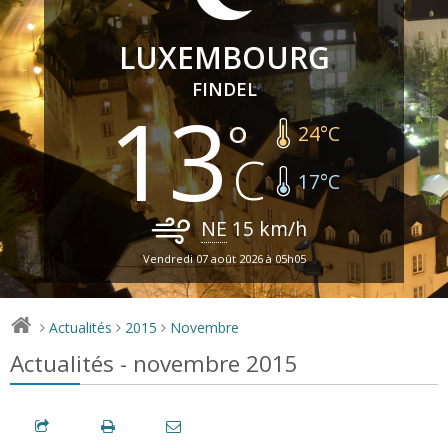
LUXEMBOURG
FINDEL
13
24
°C
17
°C
NE
15
km/h
Vendredi 07 août 2026 à 05h05
Actualités
2015
Novembre
>
>
>
Actualités - novembre 2015