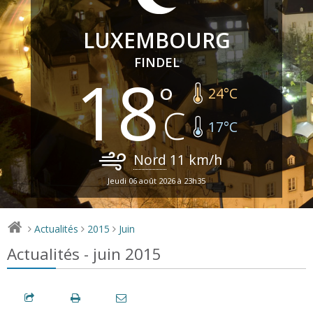
LUXEMBOURG
FINDEL
18
24
°C
17
°C
Nord
11
km/h
Jeudi 06 août 2026 à 23h35
Actualités
2015
Juin
>
>
>
Actualités - juin 2015