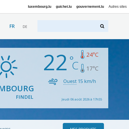
luxembourg.lu
guichet.lu
gouvernement.lu
Autres sites
FR
DE
22
24
°C
17
°C
Ouest
15
km/h
EMBOURG
FINDEL
Jeudi 06 août 2026 à 17h55
MES PRODUITS