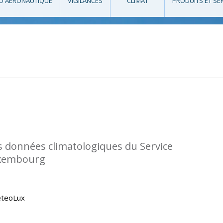
O AÉRONAUTIQUE
VIGILANCES
CLIMAT
PRODUITS ET SE
s données climatologiques du Service
uxembourg
eteoLux