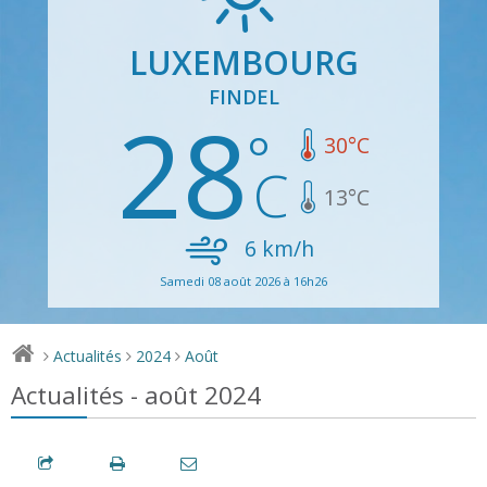
LUXEMBOURG
FINDEL
28
30
°C
13
°C
6
km/h
Samedi 08 août 2026 à 16h26
Actualités
2024
Août
>
>
>
Actualités - août 2024