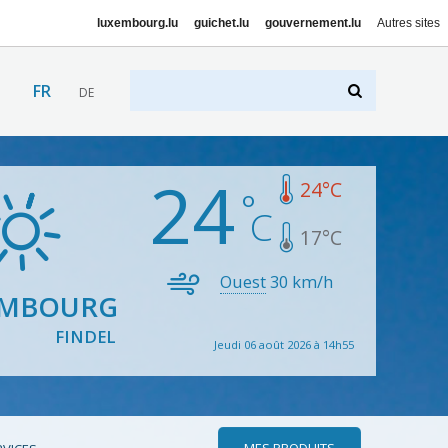
luxembourg.lu
guichet.lu
gouvernement.lu
Autres sites
FR
DE
24
24
°C
17
°C
Ouest
30
km/h
EMBOURG
FINDEL
Jeudi 06 août 2026 à 14h55
MES PRODUITS