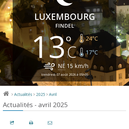
LUXEMBOURG
FINDEL
13
24
°C
17
°C
NE
15
km/h
Vendredi 07 août 2026 à 05h05
Actualités
2025
Avril
>
>
>
Actualités - avril 2025