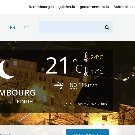
luxembourg.lu
guichet.lu
gouvernement.lu
Autres sites
FR
DE
21
24
°C
17
°C
NO
11
km/h
EMBOURG
FINDEL
Jeudi 06 août 2026 à 21h05
MES PRODUITS