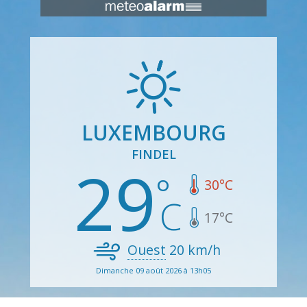
LUXEMBOURG
FINDEL
29
30
°C
17
°C
Ouest
20
km/h
Dimanche 09 août 2026 à 13h05